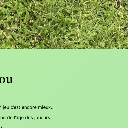
nou
’un jeu c’est encore mieux…
d de l’âge des joueurs :
i
)