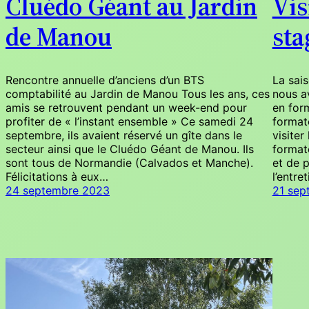
Cluédo Géant au Jardin
Vis
de Manou
sta
Rencontre annuelle d’anciens d’un BTS
La sais
comptabilité au Jardin de Manou Tous les ans, ces
nous av
amis se retrouvent pendant un week-end pour
en for
profiter de « l’instant ensemble » Ce samedi 24
formate
septembre, ils avaient réservé un gîte dans le
visiter
secteur ainsi que le Cluédo Géant de Manou. Ils
formate
sont tous de Normandie (Calvados et Manche).
et de p
Félicitations à eux…
l’entre
24 septembre 2023
21 sep