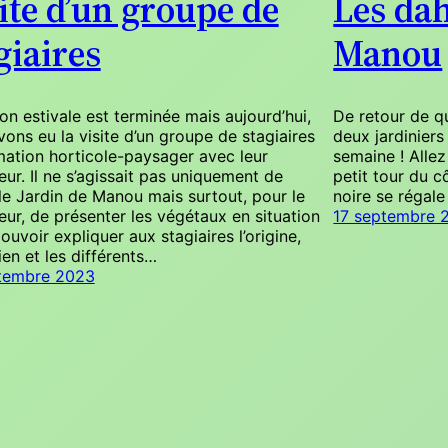
ite d’un groupe de
Les dah
giaires
Manou
on estivale est terminée mais aujourd’hui,
De retour de q
ons eu la visite d’un groupe de stagiaires
deux jardiniers
mation horticole-paysager avec leur
semaine ! Allez
ur. Il ne s’agissait pas uniquement de
petit tour du c
 le Jardin de Manou mais surtout, pour le
noire se régale
ur, de présenter les végétaux en situation
17 septembre 
ouvoir expliquer aux stagiaires l’origine,
tien et les différents…
tembre 2023