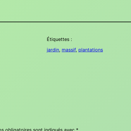
Étiquettes :
jardin
, 
massif
, 
plantations
s obligatoires sont indiqués avec
*