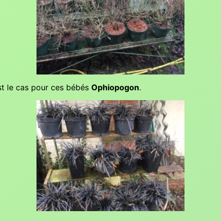
st le cas pour ces bébés
Ophiopogon
.